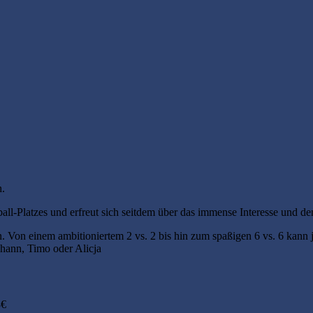
h.
all-Platzes und erfreut sich seitdem über das immense Interesse und de
en. Von einem ambitioniertem 2 vs. 2 bis hin zum spaßigen 6 vs. 6 kann
ohann, Timo oder Alicja
8€