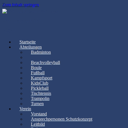
Zum Inhalt springen
TSV Urdenbach 1894
Startseite
Abteilungen
Badminton
Basketball
Beachvolleyball
Boule
Fußball
Kampfsport
KidsClub
Pickleball
Tischtennis
Trampolin
Turnen
Verein
Vorstand
Ansprechpersonen Schutzkonzept
Leitbild