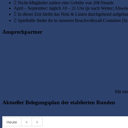
Nicht-Mitglieder zahlen eine Gebühr von 20€/Stunde
April – September: täglich 10 – 21 Uhr (je nach Wetter; Abwe
In dieser Zeit bleibt das Netz & Linien durchgehend aufgebaut
Spielbälle findet ihr in unserem Beachvolleyall-Container (S
Ansprechpartner
Mit ein
Aktueller Belegungsplan der etablierten Runden