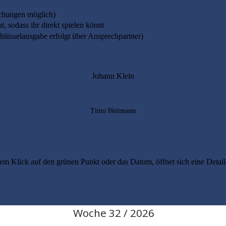
ichungen möglich)
, sodass ihr direkt spielen könnt
chlüsselausgabe erfolgt über Ansprechpartner)
Johann Klein
johann.klein@tsvurdenbach.de
Timo Heitmann
timo.heitmann@tsvurdenbach.de
em Klick auf den grünen Punkt oder das Datum, öffnet sich eine Detail