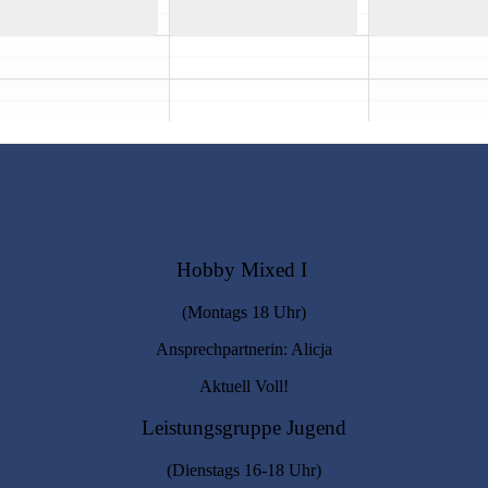
Hobby Mixed I
(Montags 18 Uhr)
Ansprechpartnerin: Alicja
Aktuell Voll!
Leistungsgruppe Jugend
(Dienstags 16-18 Uhr)