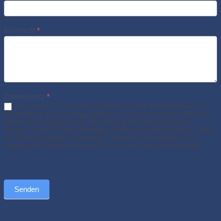
Nachricht
*
Datenschutz
*
Ich stimme zu, dass meine Angaben aus dem Kontaktformular zur
Beantwortung meiner Anfrage erhoben und verarbeitet werden. Die Daten
werden nach abgeschlossener Bearbeitung Ihrer Anfrage gelöscht.
Hinweis: Du kannst Deine Einwilligung jederzeit für die Zukunft per E-Mail
an info@tsvurdenbach.de widerrufen. Detaillierte Informationen zum
Umgang mit Nutzerdaten findest Du in unserer Datenschutzerklärung.
Senden